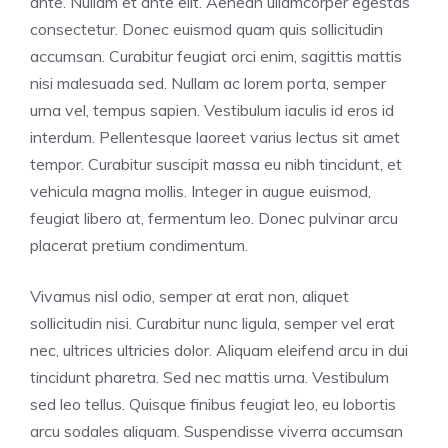
ante. Nullam et ante elit. Aenean ullamcorper egestas
consectetur. Donec euismod quam quis sollicitudin
accumsan. Curabitur feugiat orci enim, sagittis mattis
nisi malesuada sed. Nullam ac lorem porta, semper
urna vel, tempus sapien. Vestibulum iaculis id eros id
interdum. Pellentesque laoreet varius lectus sit amet
tempor. Curabitur suscipit massa eu nibh tincidunt, et
vehicula magna mollis. Integer in augue euismod,
feugiat libero at, fermentum leo. Donec pulvinar arcu
placerat pretium condimentum.
Vivamus nisl odio, semper at erat non, aliquet
sollicitudin nisi. Curabitur nunc ligula, semper vel erat
nec, ultrices ultricies dolor. Aliquam eleifend arcu in dui
tincidunt pharetra. Sed nec mattis urna. Vestibulum
sed leo tellus. Quisque finibus feugiat leo, eu lobortis
arcu sodales aliquam. Suspendisse viverra accumsan