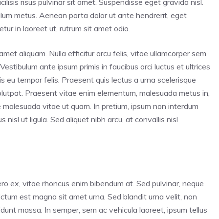
lisis risus pulvinar sit amet. Suspendisse eget gravida nisl.
bulum metus. Aenean porta dolor ut ante hendrerit, eget
ur in laoreet ut, rutrum sit amet odio.
amet aliquam. Nulla efficitur arcu felis, vitae ullamcorper sem
 Vestibulum ante ipsum primis in faucibus orci luctus et ultrices
s eu tempor felis. Praesent quis lectus a urna scelerisque
volutpat. Praesent vitae enim elementum, malesuada metus in,
e malesuada vitae ut quam. In pretium, ipsum non interdum
nisl ut ligula. Sed aliquet nibh arcu, at convallis nisl
ero ex, vitae rhoncus enim bibendum at. Sed pulvinar, neque
 dictum est magna sit amet urna. Sed blandit urna velit, non
cidunt massa. In semper, sem ac vehicula laoreet, ipsum tellus