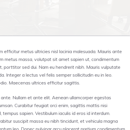
iam efficitur metus ultricies nisl lacinia malesuada. Mauris ante
tiam metus massa, volutpat sit amet sapien ut, condimentum
t, porttitor sed dui. Nam eu hendrerit nibh. Mauris vulputate
Integer a lectus vel felis semper sollicitudin eu in leo.
dio. Maecenas ultrices efficitur sagittis.
unt ante. Nullam et ante elit. Aenean ullamcorper egestas
san. Curabitur feugiat orci enim, sagittis mattis nisi
 tempus sapien. Vestibulum iaculis id eros id interdum.
abitur suscipit massa eu nibh tincidunt, et vehicula magna
rmentum leo. Donec pulvinar arcu placerat pretium condimentum.