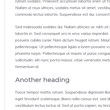
rutrum sodales. Praesent accumsan lobortis enim, ut faci
Nullam ut risus ultrices, sodales metus sit amet, vesti
commodo lectus lobortis. Suspendisse est dui, consectet
Sed malesuada sodales dui. Nullam ultricies ac nibh sit 
lobortis in. Sed consequat orci in eros varius imperdiet.
posuere cubilia curae; Nam dictum feugiat rutrum. Mauri
pellentesque. Ut pellentesque ligula a lorem posuere 
pharetra turpis. Pellentesque ut mauris ut purus congu
sollicitudin, elit nunc porta massa, vitae venenatis metus 
fermentum id.
Another heading
Fusce tempor mattis rutrum. Suspendisse dignissim lib
eget tincidunt scelerisque, libero nulla cursus est, sed
vestibulum lectus luctus id. Sed ut porta sapien, eu tin