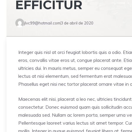
EFFICITUR
jlvc99@hotmail.com
3 de abril de 2020
Integer quis nisl at orci feugiat lobortis quis a odio. Et
eros, convallis vitae eros ut, congue placerat ante. E
ultricies dui. In mauris metus, semper eu consequat ege
lectus at nisi elementum, sed fermentum erat malesuada. 
Phasellus eget nisi nec tortor placerat ornare vitae in o
Maecenas elit nisi, placerat a leo nec, ultricies tincid
consectetur. Donec euismod quam quis sollicitudin accum
malesuada sed. Nullam ac lorem porta, semper urna vel,
Pellentesque laoreet varius lectus sit amet tempor. Cur
mollis. Integer in augue euismod, feugiat libero at, fe