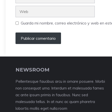
electrónico
Web
Guarda mi nombre, correo electrónico y web en es
NEWSROOM
Pellentesque faucibus arcu in ornare posuere. Morbi
non consequat urna. Interdum et malesuada fames
ac ante ipsum primis in faucibus. Nunc sed
malesuada tellus. In at nunc ac quam pharetra
lobortis mollis eget nulla.room