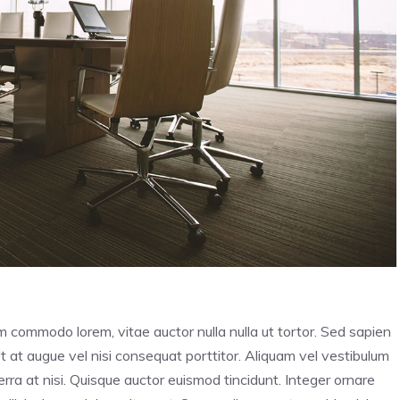
im commodo lorem, vitae auctor nulla nulla ut tortor. Sed sapien
Ut at augue vel nisi consequat porttitor. Aliquam vel vestibulum
iverra at nisi. Quisque auctor euismod tincidunt. Integer ornare