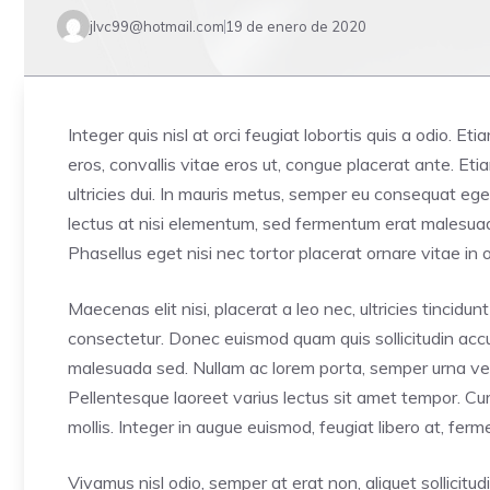
jlvc99@hotmail.com
19 de enero de 2020
Integer quis nisl at orci feugiat lobortis quis a odio. Et
eros, convallis vitae eros ut, congue placerat ante. E
ultricies dui. In mauris metus, semper eu consequat ege
lectus at nisi elementum, sed fermentum erat malesuada. 
Phasellus eget nisi nec tortor placerat ornare vitae in o
Maecenas elit nisi, placerat a leo nec, ultricies tincid
consectetur. Donec euismod quam quis sollicitudin accum
malesuada sed. Nullam ac lorem porta, semper urna vel,
Pellentesque laoreet varius lectus sit amet tempor. Cur
mollis. Integer in augue euismod, feugiat libero at, fe
Vivamus nisl odio, semper at erat non, aliquet sollicitudi