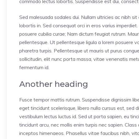
commodo lectus lobortis. Suspendisse est dui, consectet
Sed malesuada sodales dui. Nullam ultricies ac nibh sit 
lobortis in. Sed consequat orci in eros varius imperdiet.
posuere cubilia curae; Nam dictum feugiat rutrum. Mauri
pellentesque. Ut pellentesque ligula a lorem posuere 
pharetra turpis. Pellentesque ut mauris ut purus congu
sollicitudin, elit nunc porta massa, vitae venenatis metus 
fermentum id.
Another heading
Fusce tempor mattis rutrum. Suspendisse dignissim lib
eget tincidunt scelerisque, libero nulla cursus est, sed
vestibulum lectus luctus id. Sed ut porta sapien, eu tin
tincidunt arcu, nec mollis enim turpis nec sapien. Class
inceptos himenaeos. Phasellus vitae faucibus nibh, vitae