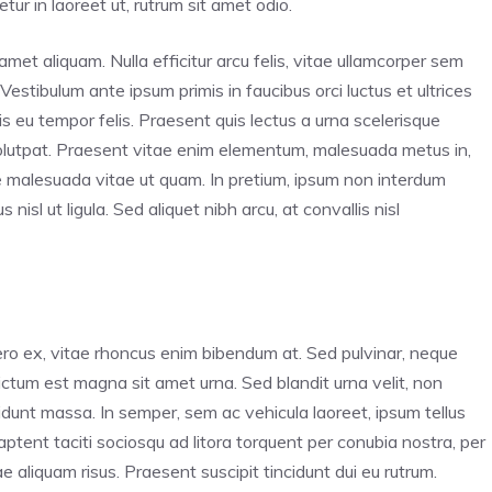
ur in laoreet ut, rutrum sit amet odio.
amet aliquam. Nulla efficitur arcu felis, vitae ullamcorper sem
 Vestibulum ante ipsum primis in faucibus orci luctus et ultrices
s eu tempor felis. Praesent quis lectus a urna scelerisque
volutpat. Praesent vitae enim elementum, malesuada metus in,
e malesuada vitae ut quam. In pretium, ipsum non interdum
nisl ut ligula. Sed aliquet nibh arcu, at convallis nisl
ero ex, vitae rhoncus enim bibendum at. Sed pulvinar, neque
 dictum est magna sit amet urna. Sed blandit urna velit, non
cidunt massa. In semper, sem ac vehicula laoreet, ipsum tellus
 aptent taciti sociosqu ad litora torquent per conubia nostra, per
 aliquam risus. Praesent suscipit tincidunt dui eu rutrum.