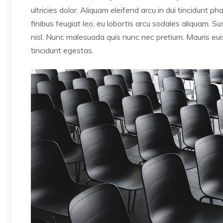
ultricies dolor. Aliquam eleifend arcu in dui tincidunt p
finibus feugiat leo, eu lobortis arcu sodales aliquam. 
nisl. Nunc malesuada quis nunc nec pretium. Mauris euis
tincidunt egestas.