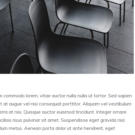
im commodo lorem, vitae auctor nulla nulla ut tortor. Sed sapien
Ut at augue vel nisi consequat porttitor. Aliquam vel vestibulum
iverra at nisi. Quisque auctor euismod tincidunt. Integer ornare
lisis risus pulvinar sit amet. Suspendisse eget gravida nisl.
bulum metus. Aenean porta dolor ut ante hendrerit, eget