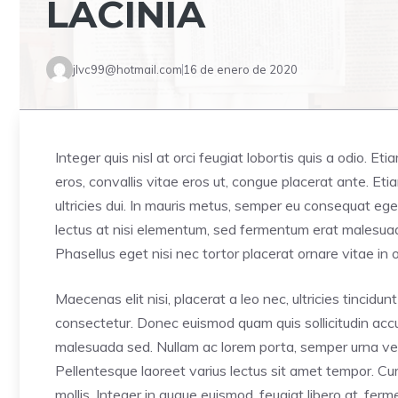
LACINIA
jlvc99@hotmail.com
16 de enero de 2020
Integer quis nisl at orci feugiat lobortis quis a odio. Et
eros, convallis vitae eros ut, congue placerat ante. E
ultricies dui. In mauris metus, semper eu consequat ege
lectus at nisi elementum, sed fermentum erat malesuada. 
Phasellus eget nisi nec tortor placerat ornare vitae in o
Maecenas elit nisi, placerat a leo nec, ultricies tincid
consectetur. Donec euismod quam quis sollicitudin accum
malesuada sed. Nullam ac lorem porta, semper urna vel,
Pellentesque laoreet varius lectus sit amet tempor. Cur
mollis. Integer in augue euismod, feugiat libero at, fe