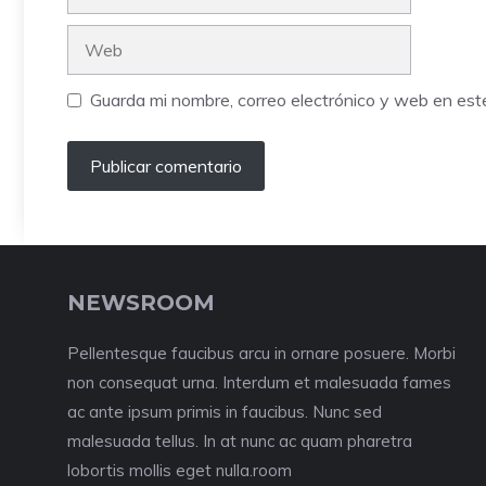
electrónico
Web
Guarda mi nombre, correo electrónico y web en es
NEWSROOM
Pellentesque faucibus arcu in ornare posuere. Morbi
non consequat urna. Interdum et malesuada fames
ac ante ipsum primis in faucibus. Nunc sed
malesuada tellus. In at nunc ac quam pharetra
lobortis mollis eget nulla.room