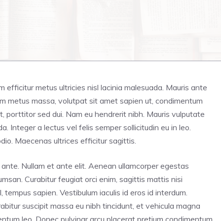
iam efficitur metus ultricies nisl lacinia malesuada. Mauris ante
tiam metus massa, volutpat sit amet sapien ut, condimentum
t, porttitor sed dui. Nam eu hendrerit nibh. Mauris vulputate
Integer a lectus vel felis semper sollicitudin eu in leo.
dio. Maecenas ultrices efficitur sagittis.
unt ante. Nullam et ante elit. Aenean ullamcorper egestas
san. Curabitur feugiat orci enim, sagittis mattis nisi
 tempus sapien. Vestibulum iaculis id eros id interdum.
abitur suscipit massa eu nibh tincidunt, et vehicula magna
rmentum leo. Donec pulvinar arcu placerat pretium condimentum.