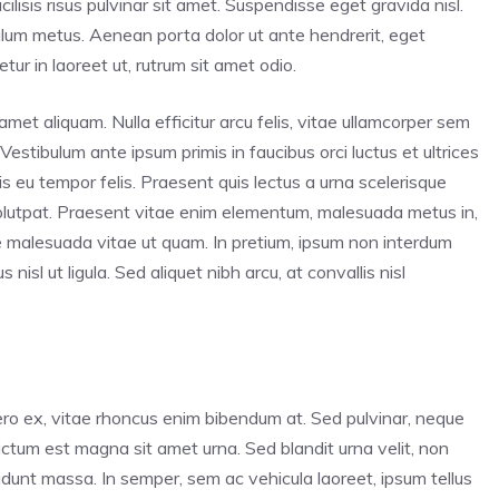
lisis risus pulvinar sit amet. Suspendisse eget gravida nisl.
bulum metus. Aenean porta dolor ut ante hendrerit, eget
ur in laoreet ut, rutrum sit amet odio.
amet aliquam. Nulla efficitur arcu felis, vitae ullamcorper sem
 Vestibulum ante ipsum primis in faucibus orci luctus et ultrices
s eu tempor felis. Praesent quis lectus a urna scelerisque
volutpat. Praesent vitae enim elementum, malesuada metus in,
e malesuada vitae ut quam. In pretium, ipsum non interdum
nisl ut ligula. Sed aliquet nibh arcu, at convallis nisl
ero ex, vitae rhoncus enim bibendum at. Sed pulvinar, neque
 dictum est magna sit amet urna. Sed blandit urna velit, non
cidunt massa. In semper, sem ac vehicula laoreet, ipsum tellus