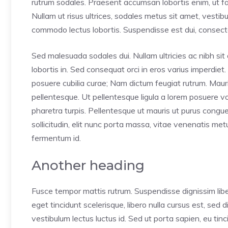
rutrum sodales. Praesent accumsan lobortis enim, ut faci
Nullam ut risus ultrices, sodales metus sit amet, vesti
commodo lectus lobortis. Suspendisse est dui, consectet
Sed malesuada sodales dui. Nullam ultricies ac nibh sit 
lobortis in. Sed consequat orci in eros varius imperdiet.
posuere cubilia curae; Nam dictum feugiat rutrum. Mauri
pellentesque. Ut pellentesque ligula a lorem posuere 
pharetra turpis. Pellentesque ut mauris ut purus congu
sollicitudin, elit nunc porta massa, vitae venenatis metus 
fermentum id.
Another heading
Fusce tempor mattis rutrum. Suspendisse dignissim lib
eget tincidunt scelerisque, libero nulla cursus est, sed
vestibulum lectus luctus id. Sed ut porta sapien, eu tin