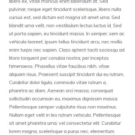
libero ex, vitae rhoncus enim bibendum at. Sed
pulvinar, neque eget tincidunt scelerisque, libero nulla
cursus est, sed dictum est magna sit amet urna. Sed
blandit urna velit, non vestibulum lectus luctus id. Sed
ut porta sapien, eu tincidunt massa. In semper, sem ac
vehicula laoreet, ipsum tellus tincidunt arcu, nec mollis
enim turpis nec sapien. Class aptent taciti sociosqu ad
litora torquent per conubia nostra, per inceptos
himenaeos. Phasellus vitae faucibus nibh, vitae
aliquam risus. Praesent suscipit tincidunt dui eu rutrum.
Curabitur dolor ligula, commodo vitae rutrum a,
pharetra ac diam. Aenean orci massa, consequat
sollicitudin accumsan eu, maximus dignissim massa.
Pellentesque semper vulputate risus non maximus.
Nullam eget velit in leo rutrum vehicula. Pellentesque
sit amet pharetra urna, vel consectetur elit. Curabitur
lorem magna, scelerisque a purus nec, elementum