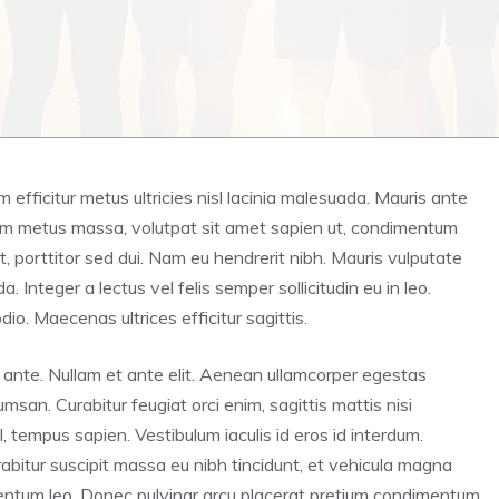
iam efficitur metus ultricies nisl lacinia malesuada. Mauris ante
tiam metus massa, volutpat sit amet sapien ut, condimentum
t, porttitor sed dui. Nam eu hendrerit nibh. Mauris vulputate
Integer a lectus vel felis semper sollicitudin eu in leo.
dio. Maecenas ultrices efficitur sagittis.
unt ante. Nullam et ante elit. Aenean ullamcorper egestas
san. Curabitur feugiat orci enim, sagittis mattis nisi
 tempus sapien. Vestibulum iaculis id eros id interdum.
abitur suscipit massa eu nibh tincidunt, et vehicula magna
rmentum leo. Donec pulvinar arcu placerat pretium condimentum.