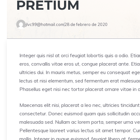
PRETIUM
jlvc99@hotmail.com
28 de febrero de 2020
Integer quis nisl at orci feugiat lobortis quis a odio. Et
eros, convallis vitae eros ut, congue placerat ante. E
ultricies dui. In mauris metus, semper eu consequat ege
lectus at nisi elementum, sed fermentum erat malesuada. 
Phasellus eget nisi nec tortor placerat ornare vitae in o
Maecenas elit nisi, placerat a leo nec, ultricies tincid
consectetur. Donec euismod quam quis sollicitudin accum
malesuada sed. Nullam ac lorem porta, semper urna vel,
Pellentesque laoreet varius lectus sit amet tempor. Cur
mollis. Integer in augue euismod, feugiat libero at, fe