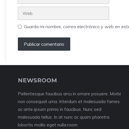
electrónico
Web
Guarda mi nombre, correo electrónico y web en es
NEWSROOM
Pellentesque faucibus arcu in ornare posuere. Morbi
non consequat urna. Interdum et malesuada fames
ac ante ipsum primis in faucibus. Nunc sed
malesuada tellus. In at nunc ac quam pharetra
lobortis mollis eget nulla.room