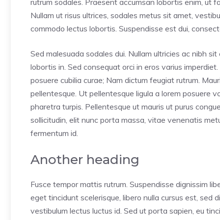
rutrum sodales. Praesent accumsan lobortis enim, ut faci
Nullam ut risus ultrices, sodales metus sit amet, vesti
commodo lectus lobortis. Suspendisse est dui, consectet
Sed malesuada sodales dui. Nullam ultricies ac nibh sit 
lobortis in. Sed consequat orci in eros varius imperdiet.
posuere cubilia curae; Nam dictum feugiat rutrum. Mauri
pellentesque. Ut pellentesque ligula a lorem posuere 
pharetra turpis. Pellentesque ut mauris ut purus congu
sollicitudin, elit nunc porta massa, vitae venenatis metus 
fermentum id.
Another heading
Fusce tempor mattis rutrum. Suspendisse dignissim lib
eget tincidunt scelerisque, libero nulla cursus est, sed
vestibulum lectus luctus id. Sed ut porta sapien, eu tin