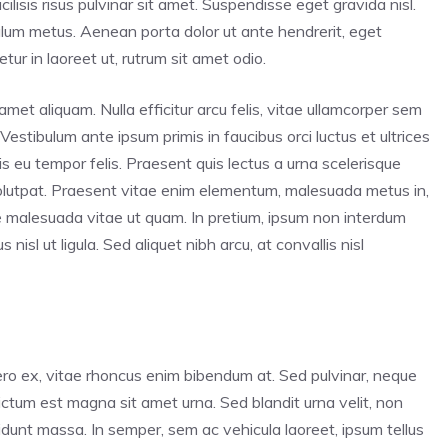
lisis risus pulvinar sit amet. Suspendisse eget gravida nisl.
bulum metus. Aenean porta dolor ut ante hendrerit, eget
ur in laoreet ut, rutrum sit amet odio.
amet aliquam. Nulla efficitur arcu felis, vitae ullamcorper sem
 Vestibulum ante ipsum primis in faucibus orci luctus et ultrices
s eu tempor felis. Praesent quis lectus a urna scelerisque
volutpat. Praesent vitae enim elementum, malesuada metus in,
e malesuada vitae ut quam. In pretium, ipsum non interdum
nisl ut ligula. Sed aliquet nibh arcu, at convallis nisl
ero ex, vitae rhoncus enim bibendum at. Sed pulvinar, neque
 dictum est magna sit amet urna. Sed blandit urna velit, non
cidunt massa. In semper, sem ac vehicula laoreet, ipsum tellus