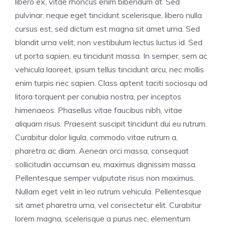
libero ex, vitae rhoncus enim bibendum at. Sed
pulvinar, neque eget tincidunt scelerisque, libero nulla
cursus est, sed dictum est magna sit amet urna. Sed
blandit urna velit, non vestibulum lectus luctus id. Sed
ut porta sapien, eu tincidunt massa. In semper, sem ac
vehicula laoreet, ipsum tellus tincidunt arcu, nec mollis
enim turpis nec sapien. Class aptent taciti sociosqu ad
litora torquent per conubia nostra, per inceptos
himenaeos. Phasellus vitae faucibus nibh, vitae
aliquam risus. Praesent suscipit tincidunt dui eu rutrum.
Curabitur dolor ligula, commodo vitae rutrum a,
pharetra ac diam. Aenean orci massa, consequat
sollicitudin accumsan eu, maximus dignissim massa.
Pellentesque semper vulputate risus non maximus.
Nullam eget velit in leo rutrum vehicula. Pellentesque
sit amet pharetra urna, vel consectetur elit. Curabitur
lorem magna, scelerisque a purus nec, elementum