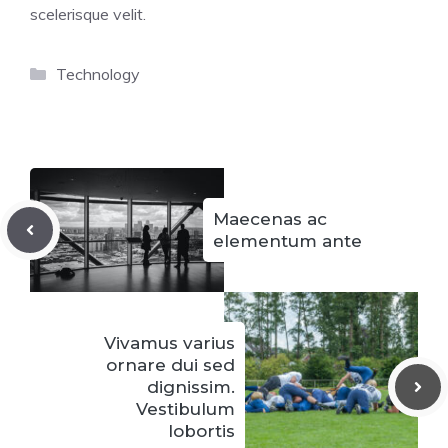
scelerisque velit.
Categorías
Technology
Maecenas ac
elementum ante
Vivamus varius
ornare dui sed
dignissim.
Vestibulum
lobortis