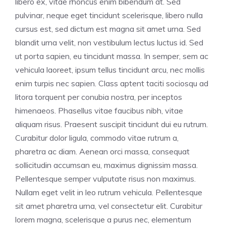
libero ex, vitae rhoncus enim bibendum at. Sed
pulvinar, neque eget tincidunt scelerisque, libero nulla
cursus est, sed dictum est magna sit amet urna. Sed
blandit urna velit, non vestibulum lectus luctus id. Sed
ut porta sapien, eu tincidunt massa. In semper, sem ac
vehicula laoreet, ipsum tellus tincidunt arcu, nec mollis
enim turpis nec sapien. Class aptent taciti sociosqu ad
litora torquent per conubia nostra, per inceptos
himenaeos. Phasellus vitae faucibus nibh, vitae
aliquam risus. Praesent suscipit tincidunt dui eu rutrum.
Curabitur dolor ligula, commodo vitae rutrum a,
pharetra ac diam. Aenean orci massa, consequat
sollicitudin accumsan eu, maximus dignissim massa.
Pellentesque semper vulputate risus non maximus.
Nullam eget velit in leo rutrum vehicula. Pellentesque
sit amet pharetra urna, vel consectetur elit. Curabitur
lorem magna, scelerisque a purus nec, elementum