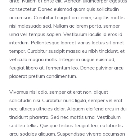
ante. Nullam et ante elit. Aenean ullamcorper egestas
consectetur. Donec euismod quam quis sollicitudin
accumsan. Curabitur feugiat orci enim, sagittis mattis
nisi malesuada sed. Nullam ac lorem porta, semper
urna vel, tempus sapien. Vestibulum iaculis id eros id
interdum. Pellentesque laoreet varius lectus sit amet
tempor. Curabitur suscipit massa eu nibh tincidunt, et
vehicula magna mollis. Integer in augue euismod,
feugiat libero at, fermentum leo. Donec pulvinar arcu
placerat pretium condimentum.
Vivamus nisl odio, semper at erat non, aliquet
sollicitudin nisi. Curabitur nunc ligula, semper vel erat
nec, ultrices ultricies dolor. Aliquam eleifend arcu in dui
tincidunt pharetra. Sed nec mattis urna. Vestibulum
sed leo tellus. Quisque finibus feugiat leo, eu lobortis
arcu sodales aliquam. Suspendisse viverra accumsan