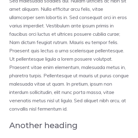
Sed malesuada sodales dui. Nullam ultricies ac nibh sit
amet aliquam. Nulla efficitur arcu felis, vitae
ullamcorper sem lobortis in. Sed consequat orci in eros
varius imperdiet. Vestibulum ante ipsum primis in
faucibus orci luctus et ultrices posuere cubilia curae;
Nam dictum feugiat rutrum. Mauris eu tempor felis.
Praesent quis lectus a urna scelerisque pellentesque.
Ut pellentesque ligula a lorem posuere volutpat.
Praesent vitae enim elementum, malesuada metus in,
pharetra turpis. Pellentesque ut mauris ut purus congue
malesuada vitae ut quam. In pretium, ipsum non
interdum sollicitudin, elit nunc porta massa, vitae
venenatis metus nisl ut ligula. Sed aliquet nibh arcu, at
convallis nisl fermentum id.
Another heading