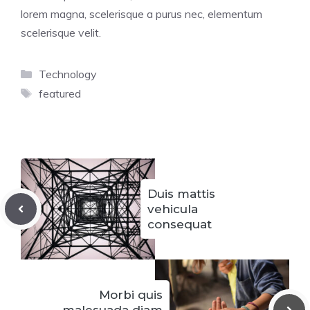
lorem magna, scelerisque a purus nec, elementum
scelerisque velit.
Categorías
Technology
Etiquetas
featured
Duis mattis
vehicula
consequat
Morbi quis
malesuada diam